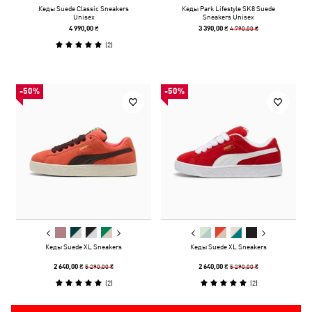
Кеды Suede Classic Sneakers
Кеды Park Lifestyle SK8 Suede
Unisex
Sneakers Unisex
4 790,00 ₴
4 990,00 ₴
3 390,00 ₴
(
2
)
-50%
-50%
Кеды Suede XL Sneakers
Кеды Suede XL Sneakers
5 290,00 ₴
5 290,00 ₴
2 640,00 ₴
2 640,00 ₴
(
2
)
(
2
)