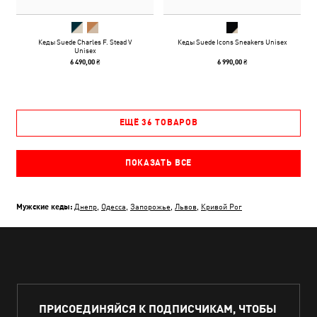
Кеды Suede Charles F. Stead V
Кеды Suede Icons Sneakers Unisex
Unisex
6 490,00 ₴
6 990,00 ₴
ЕЩЁ 36 ТОВАРОВ
ПОКАЗАТЬ ВСЕ
Мужские кеды:
Днепр
,
Одесса
,
Запорожье
,
Львов
,
Кривой Рог
ПРИСОЕДИНЯЙСЯ К ПОДПИСЧИКАМ, ЧТОБЫ