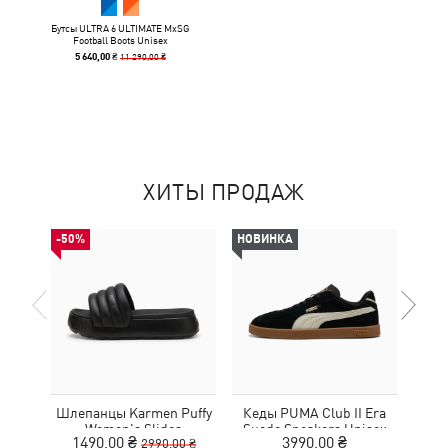
Бутсы ULTRA 6 ULTIMATE MxSG
Football Boots Unisex
11 290,00 ₴
5 640,00 ₴
ХИТЫ ПРОДАЖ
-50%
НОВИНКА
НОВ
Шлепанцы Karmen Puffy
Кеды PUMA Club II Era
Кро
Women's Slides
Suede Sneakers Unisex
1490,00 ₴
3990,00 ₴
2990,00 ₴