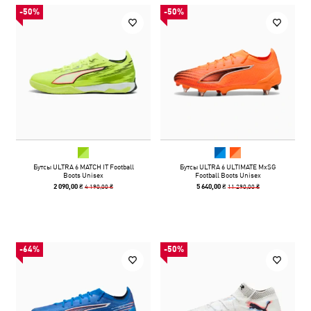
-50%
-50%
Бутсы ULTRA 6 MATCH IT Football
Бутсы ULTRA 6 ULTIMATE MxSG
Boots Unisex
Football Boots Unisex
4 190,00 ₴
11 290,00 ₴
2 090,00 ₴
5 640,00 ₴
-64%
-50%