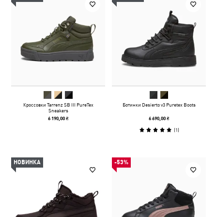
Кроссовки Tarrenz SB III PureTex
Ботинки Desierto v3 Puretex Boots
Sneakers
6 190,00 ₴
6 690,00 ₴
(
1
)
НОВИНКА
-53%