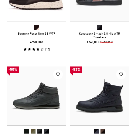
Ботинки Pacer Next SB WTR
Кроссовки Smash 3.0 Mid WTR
Sneakers
3 490,00 ₴
4 990,00 ₴
1 640,00 ₴
(
15
)
-50%
-53%