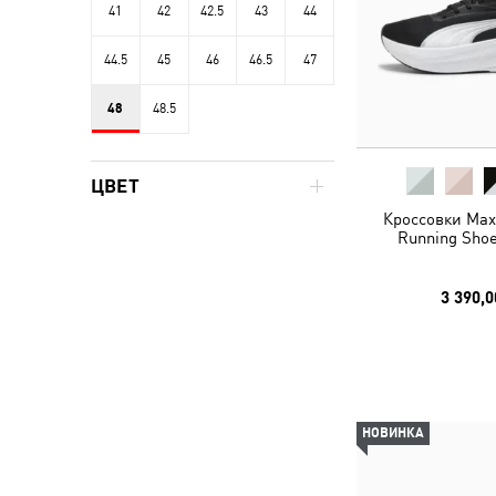
41
42
42.5
43
44
44.5
45
46
46.5
47
48
48.5
ЦВЕТ
Кроссовки MaxS
Running Shoe
3 390,0
НОВИНКА