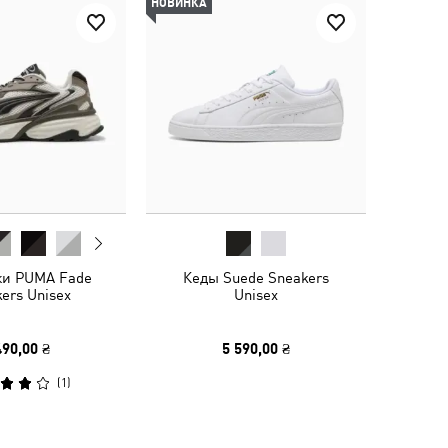
НОВИНКА
ки PUMA Fade
Кеды Suede Sneakers
ers Unisex
Unisex
490,00 ₴
5 590,00 ₴
(
1
)