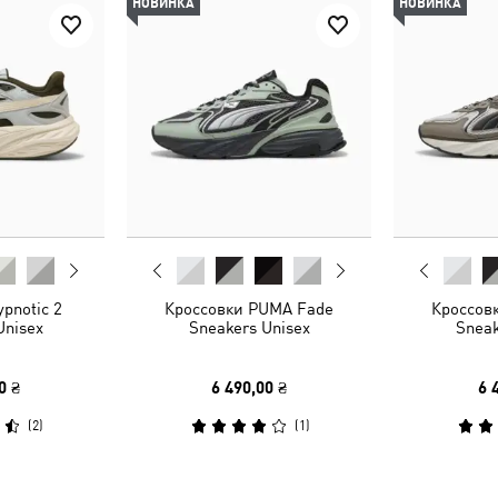
НОВИНКА
НОВИНКА
pnotic 2
Кроссовки PUMA Fade
Кроссов
Unisex
Sneakers Unisex
Sneak
0 ₴
6 490,00 ₴
6 
(
2
)
(
1
)