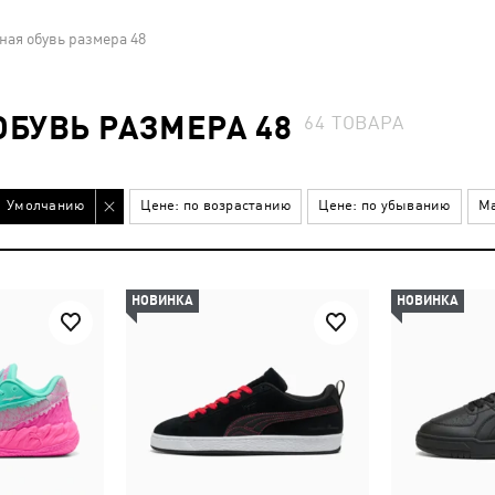
ная обувь размера 48
БУВЬ РАЗМЕРА 48
64
ТОВАРА
Умолчанию
Цене: по возрастанию
Цене: по убыванию
Ма
НОВИНКА
НОВИНКА