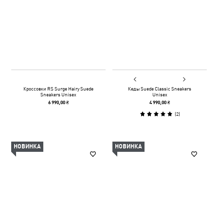
Кроссовки RS Surge Hairy Suede
Кеды Suede Classic Sneakers
Sneakers Unisex
Unisex
6 990,00 ₴
4 990,00 ₴
(
2
)
НОВИНКА
НОВИНКА