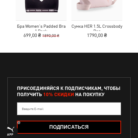
Бра Women's Padded Bra
Сумка HER 1.5L Crossbody
Кед
1 Pack
Bag
Sue
699,00 ₴
1790,00 ₴
1890,00 ₴
ПРИСОЕДИНЯЙСЯ К ПОДПИСЧИКАМ, ЧТОБЫ
ПОЛУЧИТЬ
10% СКИДКИ
НА ПОКУПКУ
Введите E-mail
ПОДПИСАТЬСЯ