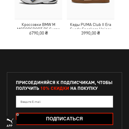
Кроссовки BMW M
Кеды PUMA Club II Era
Жен
MOTORSPORT RS Surge
Suede Sneakers Unisex
Wom
6790,00 ₴
3990,00 ₴
3
Sneakers Unisex
ПРИСОЕДИНЯЙСЯ К ПОДПИСЧИКАМ, ЧТОБЫ
ПОЛУЧИТЬ
10% СКИДКИ
НА ПОКУПКУ
Введите E-mail
ПОДПИСАТЬСЯ