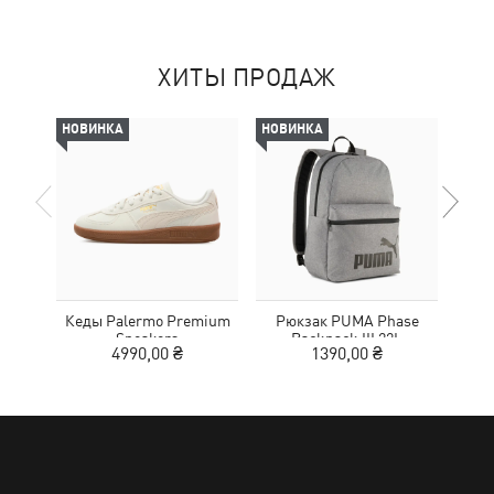
ХИТЫ ПРОДАЖ
НОВИНКА
НОВИНКА
-30%
Кеды Palermo Premium
Рюкзак PUMA Phase
Шлеп
Sneakers
Backpack III 22L
4990,00 ₴
1390,00 ₴
2