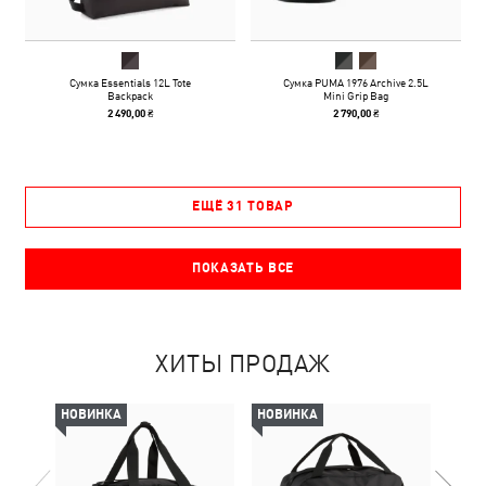
Сумка Essentials 12L Tote
Сумка PUMA 1976 Archive 2.5L
Backpack
Mini Grip Bag
2 490,00 ₴
2 790,00 ₴
ЕЩЁ 31 ТОВАР
ПОКАЗАТЬ ВСЕ
ХИТЫ ПРОДАЖ
НОВИНКА
НОВИНКА
НОВ