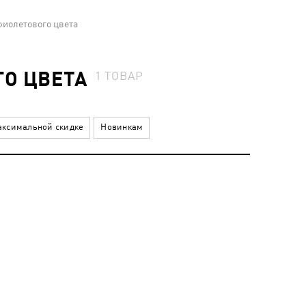
фиолетового цвета
О ЦВЕТА
1
ТОВАР
ксимальной скидке
Новинкам