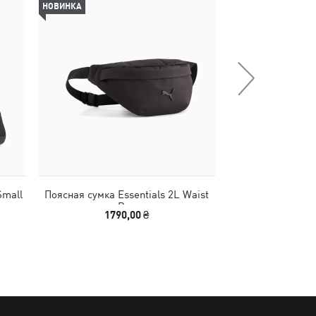
НОВИНКА
НОВИНКА
Small
Поясная сумка Essentials 2L Waist
Сумка PUMA 1976 
Bag
Gri
1790,00 ₴
2790