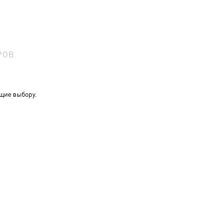
РОВ
щие выбору.