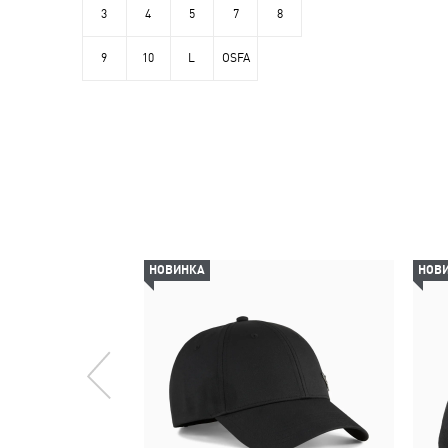
3
4
5
7
8
9
10
L
OSFA
НОВИНКА
НОВ