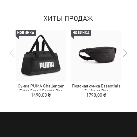
ХИТЫ ПРОДАЖ
НОВИНКА
НОВИНКА
НОВ
Сумка PUMA Challenger
Поясная сумка Essentials
Кеп
Extra Small Sports Bag
2L Waist Bag
1490,00 ₴
1790,00 ₴