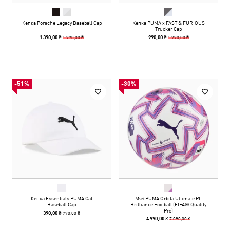
Кепка Porsche Legacy Baseball Cap
Кепка PUMA x FAST & FURIOUS
Trucker Cap
1 990,00 ₴
1 990,00 ₴
1 390,00 ₴
990,00 ₴
-51%
-30%
Кепка Essentials PUMA Cat
Мяч PUMA Orbita Ultimate PL
Baseball Cap
Brilliance Football (FIFA® Quality
Pro)
790,00 ₴
390,00 ₴
7 090,00 ₴
4 990,00 ₴