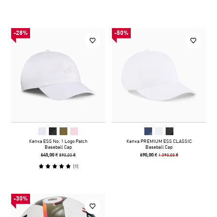
-28%
-50%
Кепка ESS No. 1 Logo Patch
Кепка PREMIUM ESS CLASSIC
Baseball Cap
Baseball Cap
890,00 ₴
1 390,00 ₴
640,00 ₴
690,00 ₴
(
1
)
-30%