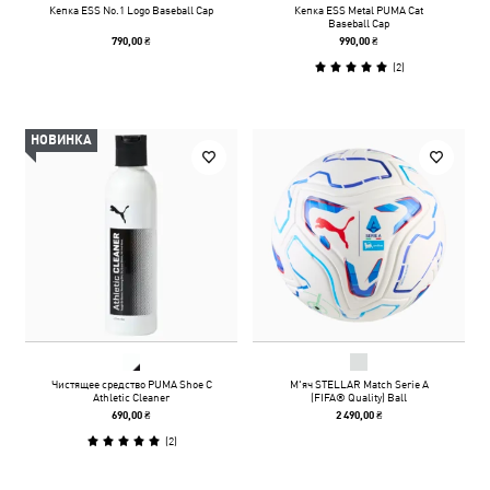
Кепка ESS No.1 Logo Baseball Cap
Кепка ESS Metal PUMA Cat
Baseball Cap
790,00 ₴
990,00 ₴
(
2
)
НОВИНКА
Чистящее средство PUMA Shoe C
М'яч STELLAR Match Serie A
Athletic Cleaner
(FIFA® Quality) Ball
690,00 ₴
2 490,00 ₴
(
2
)