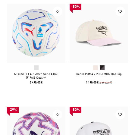
-50%
М'яч STELLAR Match Serie A Ball
Кепка PUMA x POKEMON Dad Cap
(FIFA® Quality)
2 390,00 ₴
2 490,00 ₴
1 190,00 ₴
-29%
-50%