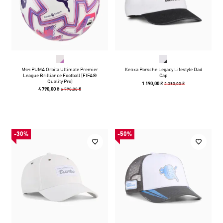
Мяч PUMA Orbita Ultimate Premier
Кепка Porsche Legacy Lifestyle Dad
League Brilliance Football (FIFA®
Cap
Quality Pro)
2 390,00 ₴
1 190,00 ₴
6 790,00 ₴
4 790,00 ₴
-30%
-50%