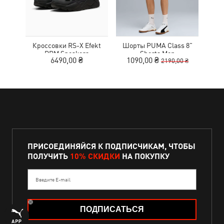
Кроссовки RS-X Efekt
Шорты PUMA Class 8"
Сум
PRM Sneakers
Shorts Men
Ext
6490,00 ₴
1090,00 ₴
2190,00 ₴
ПРИСОЕДИНЯЙСЯ К ПОДПИСЧИКАМ, ЧТОБЫ
ПОЛУЧИТЬ
10% СКИДКИ
НА ПОКУПКУ
Введите E-mail
ПОДПИСАТЬСЯ