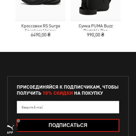
Кроссовки RS Surge
Сумка PUMA Buzz
Кед
Sneakers Unisex
Portable Bag
Sue
6490,00 ₴
990,00 ₴
ПРИСОЕДИНЯЙСЯ К ПОДПИСЧИКАМ, ЧТОБЫ
ПОЛУЧИТЬ
10% СКИДКИ
НА ПОКУПКУ
Введите E-mail
ПОДПИСАТЬСЯ