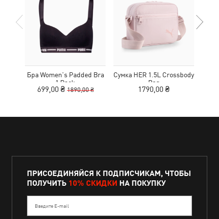
Бра Women's Padded Bra
Сумка HER 1.5L Crossbody
Кед
1 Pack
Bag
Sue
699,00 ₴
1790,00 ₴
1890,00 ₴
ПРИСОЕДИНЯЙСЯ К ПОДПИСЧИКАМ, ЧТОБЫ
ПОЛУЧИТЬ
10% СКИДКИ
НА ПОКУПКУ
Введите E-mail