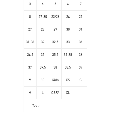
3
4
5
6
7
8
27-30
23/26
24
25
27
28
29
30
31
31-34
32
32.5
33
34
34.5
35
35.5
35-38
36
37
37.5
38
38.5
39
9
10
Kids
XS
S
M
L
OSFA
XL
Youth