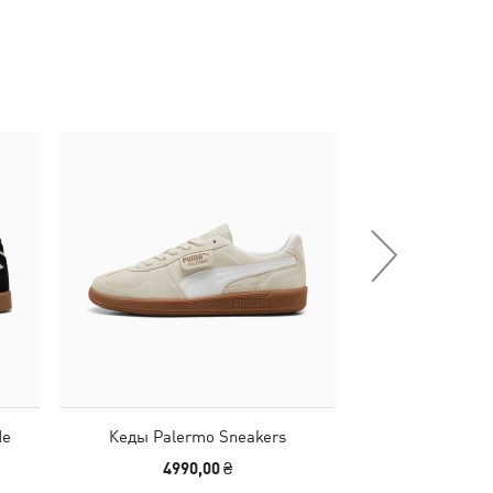
-30%
de
Кеды Palermo Sneakers
Кепка Melo
4990,00 ₴
1390,00