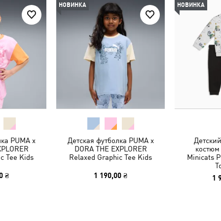
НОВИНКА
НОВИНКА
лка PUMA x
Детская футболка PUMA x
Детски
XPLORER
DORA THE EXPLORER
костюм
c Tee Kids
Relaxed Graphic Tee Kids
Minicats P
T
0 ₴
1 190,00 ₴
1 