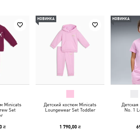
НОВИНКА
НОВИНКА
м Minicats
Детский костюм Minicats
Детская
Crew Set
Loungewear Set Toddler
No. 1 L
er
0 ₴
1 790,00 ₴
6