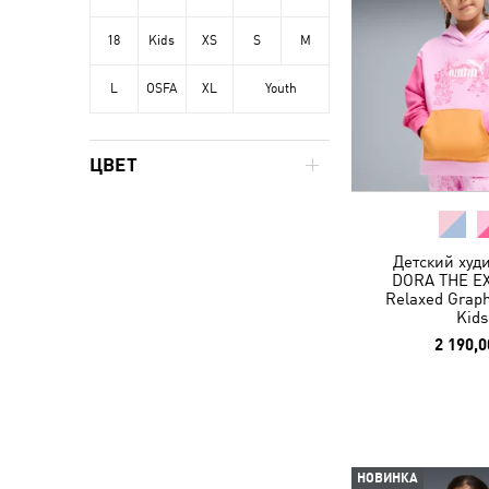
18
Kids
XS
S
M
L
OSFA
XL
Youth
ЦВЕТ
Детский худ
DORA THE E
Relaxed Graph
Kids
2 190,0
НОВИНКА