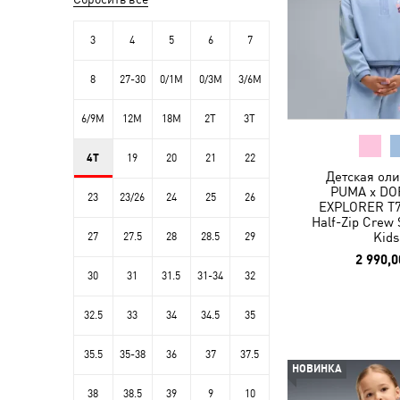
3
4
5
6
7
8
27-30
0/1M
0/3M
3/6M
6/9M
12M
18M
2T
3T
4T
19
20
21
22
Детская ол
PUMA x DO
23
23/26
24
25
26
EXPLORER T7
Half-Zip Crew 
Kids
27
27.5
28
28.5
29
2 990,0
30
31
31.5
31-34
32
32.5
33
34
34.5
35
35.5
35-38
36
37
37.5
НОВИНКА
38
38.5
39
9
10