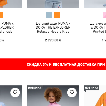
и PUMA x
Детский худи PUMA x
Детские 
XPLORER
DORA THE EXPLORER
x DORA 
die Kids
Relaxed Hoodie Kids
Printed 
0 ₴
2 790,00 ₴
1 
СКИДКА
5%
И БЕСПЛАТНАЯ ДОСТАВКА ПРИ
НОВИНКА
НОВИНКА