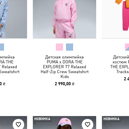
импийка
Детская олимпийка
Детски
RA THE
PUMA x DORA THE
костюм 
 Relaxed
EXPLORER T7 Relaxed
THE EXPL
Sweatshirt
Half-Zip Crew Sweatshirt
Tracks
Kids
2 
0 ₴
2 990,00 ₴
НОВИНКА
НОВИНКА