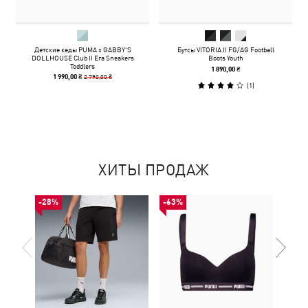
Детские кеды PUMA x GABBY'S
Бутсы VITORIA II FG/AG Football
DOLLHOUSE Club II Era Sneakers
Boots Youth
Toddlers
1 890,00 ₴
2 790,00 ₴
1 990,00 ₴
(
1
)
ХИТЫ ПРОДАЖ
-28%
-63%
-50%