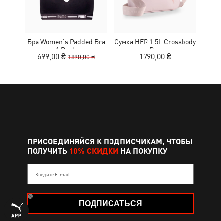
Бра Women's Padded Bra
Сумка HER 1.5L Crossbody
Кед
1 Pack
Bag
Sue
699,00 ₴
1790,00 ₴
1890,00 ₴
ПРИСОЕДИНЯЙСЯ К ПОДПИСЧИКАМ, ЧТОБЫ
ПОЛУЧИТЬ
10% СКИДКИ
НА ПОКУПКУ
Введите E-mail
ПОДПИСАТЬСЯ