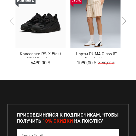
НОВИНКА
-50%
НОВ
Кроссовки RS-X Efekt
Шорты PUMA Class 8"
С
PRM Sneakers
Shorts Men
6490,00 ₴
1090,00 ₴
2190,00 ₴
ПРИСОЕДИНЯЙСЯ К ПОДПИСЧИКАМ, ЧТОБЫ
ПОЛУЧИТЬ
10% СКИДКИ
НА ПОКУПКУ
Введите E-mail