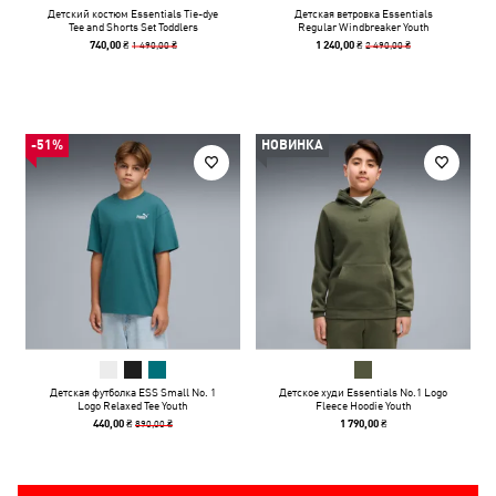
Детский костюм Essentials Tie-dye
Детская ветровка Essentials
Tee and Shorts Set Toddlers
Regular Windbreaker Youth
1 490,00 ₴
2 490,00 ₴
740,00 ₴
1 240,00 ₴
-51%
НОВИНКА
Детская футболка ESS Small No. 1
Детское худи Essentials No.1 Logo
Logo Relaxed Tee Youth
Fleece Hoodie Youth
890,00 ₴
440,00 ₴
1 790,00 ₴