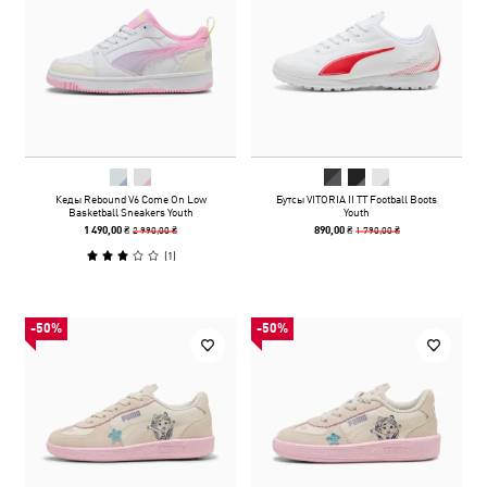
Кеды Rebound V6 Come On Low
Бутсы VITORIA II TT Football Boots
Basketball Sneakers Youth
Youth
2 990,00 ₴
1 790,00 ₴
1 490,00 ₴
890,00 ₴
(
1
)
-50%
-50%