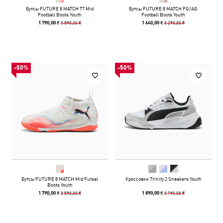
Бутсы FUTURE 8 MATCH TT Mid
Бутсы FUTURE 8 MATCH FG/AG
Football Boots Youth
Football Boots Youth
3 590,00 ₴
3 290,00 ₴
1 790,00 ₴
1 640,00 ₴
-50%
-50%
Бутсы FUTURE 8 MATCH Mid Futsal
Кроссовки Trinity 2 Sneakers Youth
Boots Youth
3 590,00 ₴
3 790,00 ₴
1 790,00 ₴
1 890,00 ₴