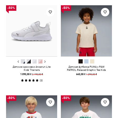
-50%
-50%
Детские кроссовки Anzarun Lite
Детская футболка PUMA x PAW
Kids’ Trainers
PATROL Relaxed Graphic Tee Kids
2 190,00 ₴
1 290,00 ₴
1 090,00 ₴
640,00 ₴
(
3
)
-50%
-50%