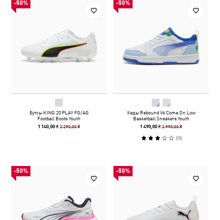
-50%
-50%
Бутсы KING 20 PLAY FG/AG
Кеды Rebound V6 Come On Low
Football Boots Youth
Basketball Sneakers Youth
2 290,00 ₴
2 990,00 ₴
1 140,00 ₴
1 490,00 ₴
(
1
)
-50%
-50%