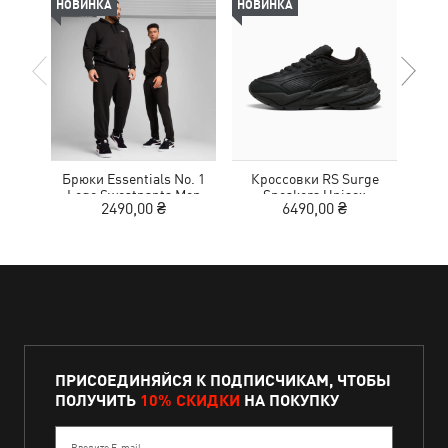
НОВИНКА
НОВИНКА
НОВ
Брюки Essentials No. 1
Кроссовки RS Surge
Кед
Logo Sweatpants Men
Sneakers Unisex
Sue
2490,00 ₴
6490,00 ₴
ПРИСОЕДИНЯЙСЯ К ПОДПИСЧИКАМ, ЧТОБЫ
ПОЛУЧИТЬ
10% СКИДКИ
НА ПОКУПКУ
Введите E-mail