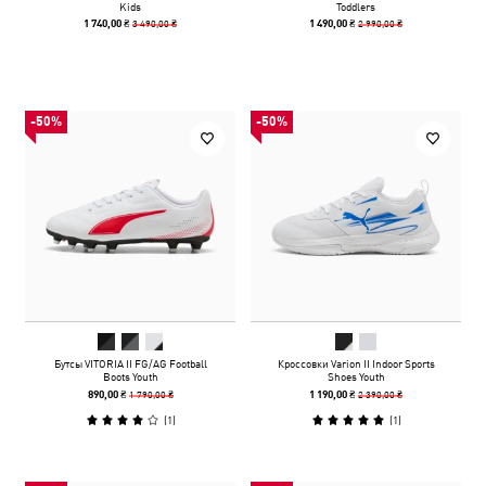
Kids
Toddlers
3 490,00 ₴
2 990,00 ₴
1 740,00 ₴
1 490,00 ₴
-50%
-50%
Бутсы VITORIA II FG/AG Football
Кроссовки Varion II Indoor Sports
Boots Youth
Shoes Youth
1 790,00 ₴
2 390,00 ₴
890,00 ₴
1 190,00 ₴
(
1
)
(
1
)