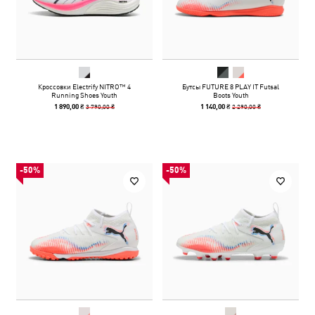
Кроссовки Electrify NITRO™ 4
Бутсы FUTURE 8 PLAY IT Futsal
Running Shoes Youth
Boots Youth
3 790,00 ₴
2 290,00 ₴
1 890,00 ₴
1 140,00 ₴
-50%
-50%