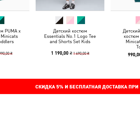
юм PUMA x
Детский костюм
Детски
Minicats
Essentials No.1 Logo Tee
костюм
oddlers
and Shorts Set Kids
Minica
T
1 190,00 ₴
990,00 ₴
1 690,00 ₴
990,0
СКИДКА
5%
И БЕСПЛАТНАЯ ДОСТАВКА ПРИ