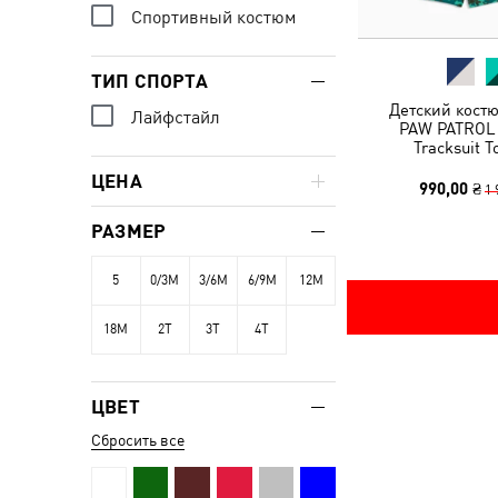
Спортивный костюм
ТИП СПОРТА
Детский кост
Лайфстайл
PAW PATROL 
Tracksuit T
ЦЕНА
990,00 ₴
1 
РАЗМЕР
5
0/3M
3/6M
6/9M
12M
18M
2T
3T
4T
ЦВЕТ
Сбросить все