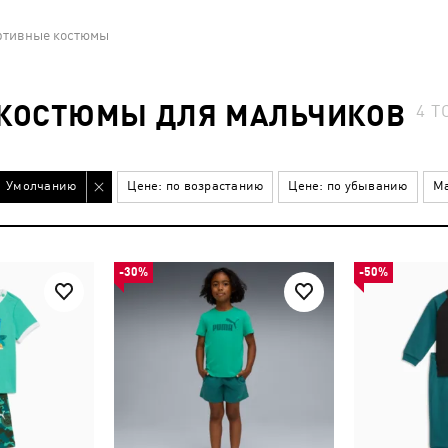
ртивные костюмы
 КОСТЮМЫ ДЛЯ МАЛЬЧИКОВ
4
Т
Умолчанию
Цене: по возрастанию
Цене: по убыванию
Ма
-30%
-50%