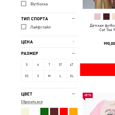
Футболка
ТИП СПОРТА
Детская футб
Лайфстайл
Cat Tee 
ЦЕНА
990,00
РАЗМЕР
5
6
7
3T
4T
XS
S
M
L
XL
ЦВЕТ
-51%
Сбросить все