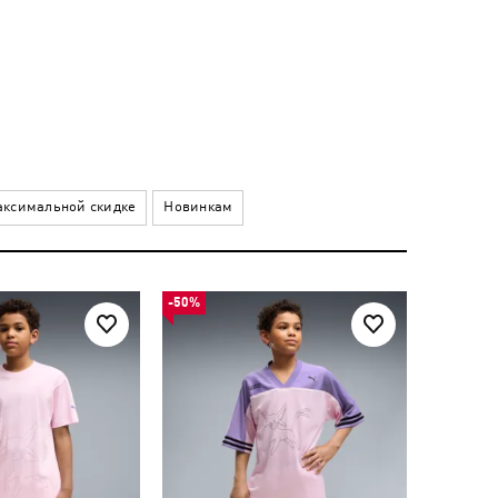
ксимальной скидке
Новинкам
-50%