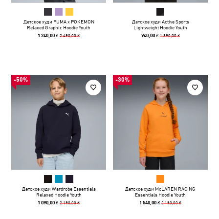
Детское худи PUMA x POKEMON
Детское худи Active Sports
Relaxed Graphic Hoodie Youth
Lightweight Hoodie Youth
2 490,00 ₴
1 890,00 ₴
1 240,00 ₴
940,00 ₴
-50%
-30%
Детское худи Wardrobe Essentials
Детское худи McLAREN RACING
Relaxed Hoodie Youth
Essentials Hoodie Youth
2 190,00 ₴
2 190,00 ₴
1 090,00 ₴
1 540,00 ₴