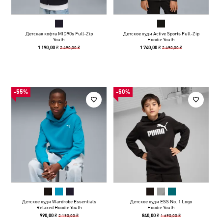
Детская кофта MID90s Full-Zip
Детское худи Active Sports Full-Zip
Youth
Hoodie Youth
2 490,00 ₴
2 490,00 ₴
1 190,00 ₴
1 740,00 ₴
-55%
-50%
Детское худи Wardrobe Essentials
Детское худи ESS No. 1 Logo
Relaxed Hoodie Youth
Hoodie Youth
2 190,00 ₴
1 690,00 ₴
990,00 ₴
840,00 ₴