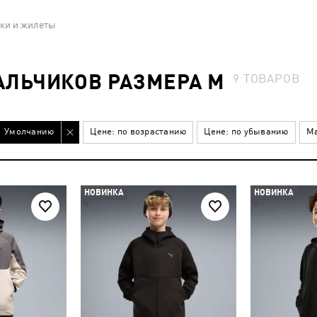
ки и жилеты
АЛЬЧИКОВ РАЗМЕРА M
9
ТОВАРОВ
Умолчанию
Цене: по возрастанию
Цене: по убыванию
Ма
НОВИНКА
НОВИНКА