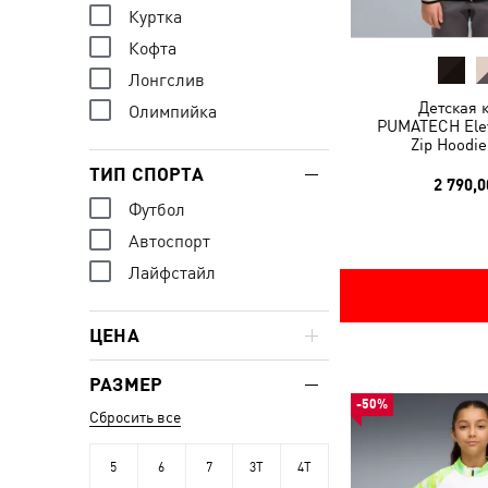
Куртка
Кофта
Лонгслив
Детская 
Олимпийка
PUMATECH Elev
Zip Hoodie
ТИП СПОРТА
2 790,0
Футбол
Автоспорт
Лайфстайл
ЦЕНА
РАЗМЕР
-50%
Сбросить все
5
6
7
3T
4T