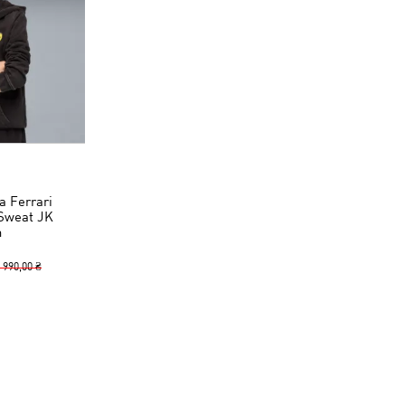
а Ferrari
Sweat JK
h
 990,00 ₴