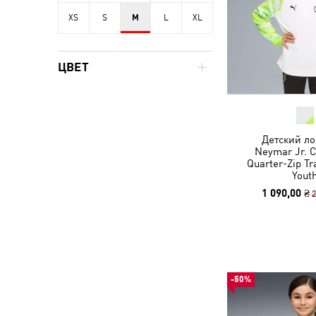
XS
S
M
L
XL
ЦВЕТ
Детский ло
Neymar Jr. C
Quarter-Zip Tr
Yout
1 090,00 ₴
2
-50%