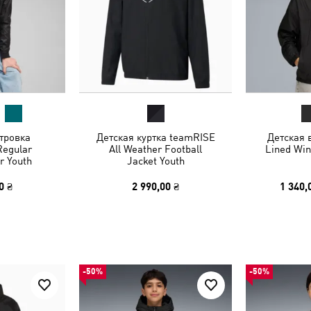
тровка
Детская куртка teamRISE
Детская 
Regular
All Weather Football
Lined Win
r Youth
Jacket Youth
0 ₴
2 990,00 ₴
1 340,
-50%
-50%