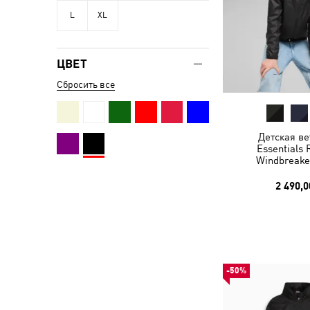
L
XL
ЦВЕТ
Сбросить все
Детская ве
Essentials 
Windbreake
2 490,0
-50%