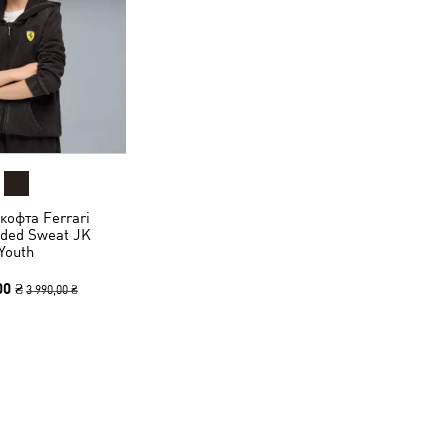
кофта Ferrari
oded Sweat JK
Youth
00 ₴
3 990,00 ₴