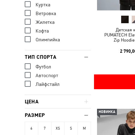
Куртка
Ветровка
Жилетка
Детская 
Кофта
PUMATECH Elev
Олимпийка
Zip Hoodie
2 790,0
ТИП СПОРТА
Футбол
Автоспорт
Лайфстайл
ЦЕНА
НОВИНКА
РАЗМЕР
6
7
XS
S
M