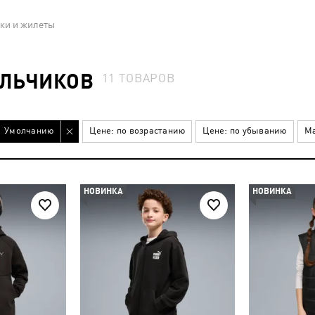
ки и жилеты
АЛЬЧИКОВ
11
ТОВАРОВ
Умолчанию
Цене: по возрастанию
Цене: по убыванию
Ма
НОВИНКА
НОВИНКА