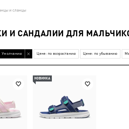
нцы и сланцы
И И САНДАЛИИ ДЛЯ МАЛЬЧИКО
Умолчанию
Цене: по возрастанию
Цене: по убыванию
Ма
НОВИНКА