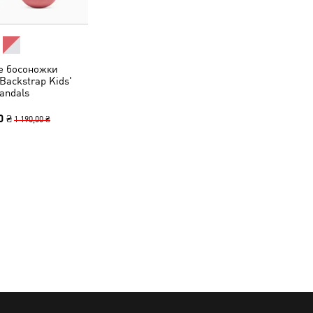
е босоножки
Backstrap Kids'
andals
0 ₴
1 190,00 ₴