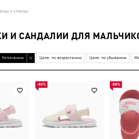
нцы и сланцы
И И САНДАЛИИ ДЛЯ МАЛЬЧИКО
Умолчанию
Цене: по возрастанию
Цене: по убыванию
Ма
-50%
-50%