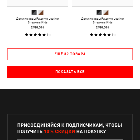
Детские кеды Palermo Leather
Детские кеды Palermo Leather
Sneakers Kids
Sneakers Kids
2 990,00 ₴
2 990,00 ₴
(
1
)
(
1
)
ЕЩЁ 32 ТОВАРА
ПОКАЗАТЬ ВСЕ
ПРИСОЕДИНЯЙСЯ К ПОДПИСЧИКАМ, ЧТОБЫ
ПОЛУЧИТЬ
10% СКИДКИ
НА ПОКУПКУ