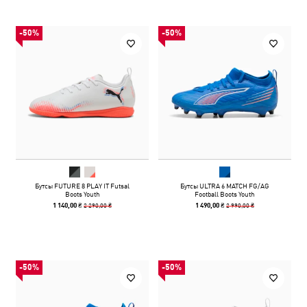
-50%
-50%
Бутсы FUTURE 8 PLAY IT Futsal
Бутсы ULTRA 6 MATCH FG/AG
Boots Youth
Football Boots Youth
2 290,00 ₴
2 990,00 ₴
1 140,00 ₴
1 490,00 ₴
-50%
-50%