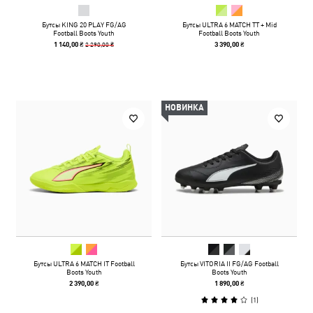
Бутсы KING 20 PLAY FG/AG
Бутсы ULTRA 6 MATCH TT + Mid
Football Boots Youth
Football Boots Youth
2 290,00 ₴
1 140,00 ₴
3 390,00 ₴
НОВИНКА
Бутсы ULTRA 6 MATCH IT Football
Бутсы VITORIA II FG/AG Football
Boots Youth
Boots Youth
2 390,00 ₴
1 890,00 ₴
(
1
)