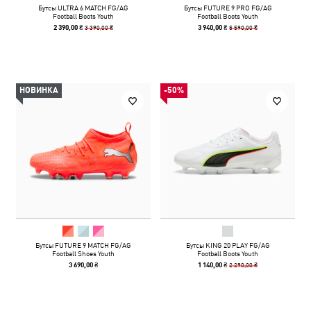
Бутсы ULTRA 6 MATCH FG/AG
Бутсы FUTURE 9 PRO FG/AG
Football Boots Youth
Football Boots Youth
3 390,00 ₴
5 590,00 ₴
2 390,00 ₴
3 940,00 ₴
НОВИНКА
-50%
Бутсы FUTURE 9 MATCH FG/AG
Бутсы KING 20 PLAY FG/AG
Football Shoes Youth
Football Boots Youth
2 290,00 ₴
3 690,00 ₴
1 140,00 ₴