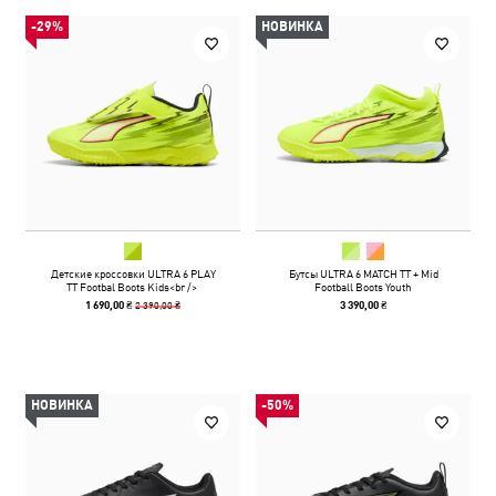
-29%
НОВИНКА
Детские кроссовки ULTRA 6 PLAY
Бутсы ULTRA 6 MATCH TT + Mid
TT Footbal Boots Kids<br />
Football Boots Youth
2 390,00 ₴
1 690,00 ₴
3 390,00 ₴
НОВИНКА
-50%