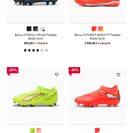
Бутсы VITORIA II FG/AG Football
Бутсы FUTURE 9 MATCH TT Football
Boots Youth
Boots Youth
1 790,00 ₴
3 690,00 ₴
890,00 ₴
2 590,00 ₴
(
1
)
-29%
-30%