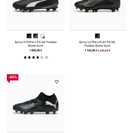
Бутсы VITORIA II FG/AG Football
Бутсы ULTRA 6 PLAY FG/AG
Boots Youth
Football Boots Youth
2 290,00 ₴
1 890,00 ₴
1 140,00 ₴
(
1
)
-50%