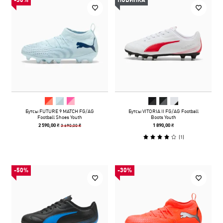
-30%
НОВИНКА
Бутсы FUTURE 9 MATCH FG/AG
Бутсы VITORIA II FG/AG Football
Football Shoes Youth
Boots Youth
3 690,00 ₴
2 590,00 ₴
1 890,00 ₴
(
1
)
-50%
-30%