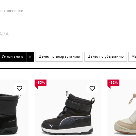
е кроссовки
АРА
Умолчанию
Цене: по возрастанию
Цене: по убыванию
Ма
-53%
-52%