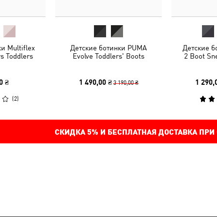
и Multiflex
Детские ботинки PUMA
Детские бо
s Toddlers
Evolve Toddlers' Boots
2 Boot Sn
0 ₴
1 490,00 ₴
1 290,
3 190,00 ₴
(
2
)
СКИДКА
5%
И БЕСПЛАТНАЯ ДОСТАВКА ПРИ