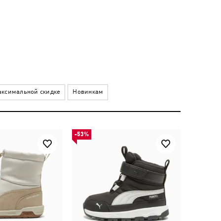
ксимальной скидке
Новинкам
-53%