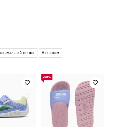
ксимальной скидке
Новинкам
-50%