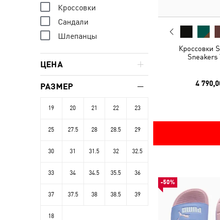
Кроссовки
Сандали
Шлепанцы
Кроссовки S
Sneakers 
ЦЕНА
4 790,0
РАЗМЕР
19
20
21
22
23
25
27.5
28
28.5
29
30
31
31.5
32
32.5
33
34
34.5
35.5
36
-50%
37
37.5
38
38.5
39
18