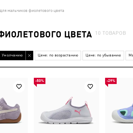
 для мальчиков фиолетового цвета
ФИОЛЕТОВОГО ЦВЕТА
10
ТОВАРОВ
Умолчанию
Цене: по возрастанию
Цене: по убыванию
Ма
-50%
-29%