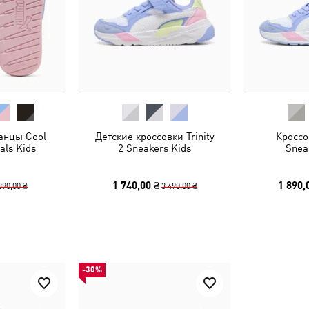
анцы Cool
Детские кроссовки Trinity
Кроссов
als Kids
2 Sneakers Kids
Snea
1 740,00 ₴
1 890,
390,00 ₴
3 490,00 ₴
-30%