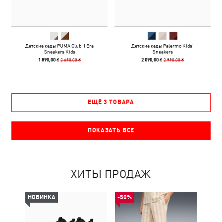
Детские кеды PUMA Club II Era
Детские кеды Palermo Kids'
Sneakers Kids
Sneakers
2 690,00 ₴
2 990,00 ₴
1 890,00 ₴
2 090,00 ₴
ЕЩЁ 3 ТОВАРА
ПОКАЗАТЬ ВСЕ
ХИТЫ ПРОДАЖ
НОВИНКА
-50%
НОВ