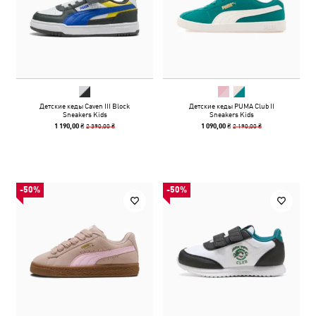
Детские кеды Caven III Block
Детские кеды PUMA Club II
Sneakers Kids
Sneakers Kids
2 390,00 ₴
2 190,00 ₴
1 190,00 ₴
1 090,00 ₴
-50%
-50%