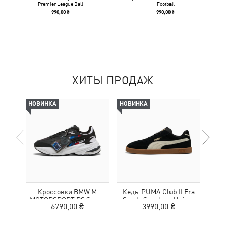
Premier League Ball
Football
990,00 ₴
990,00 ₴
ХИТЫ ПРОДАЖ
НОВИНКА
НОВИНКА
-69%
Кроссовки BMW M
Кеды PUMA Club II Era
Жен
MOTORSPORT RS Surge
Suede Sneakers Unisex
Wom
6790,00 ₴
3990,00 ₴
3
Sneakers Unisex