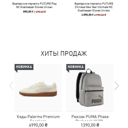
Вратарские перчатки FUTURE Play
Вратарские перчатки FUTURE
NC Goalkeeper Gloves Unisex
Chinese New Year Ultimate NC
Goalkeeper Gloves Unisex
1 290,00 ₴
890,00 ₴
6 990,00 ₴
4 890,00 ₴
ХИТЫ ПРОДАЖ
НОВИНКА
НОВИНКА
-30%
Кеды Palermo Premium
Рюкзак PUMA Phase
Шлеп
Sneakers
Backpack III 22L
4990,00 ₴
1390,00 ₴
2