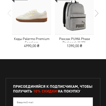
Кеды Palermo Premium
Рюкзак PUMA Phase
Шлеп
Sneakers
Backpack III 22L
4990,00 ₴
1390,00 ₴
2
ПРИСОЕДИНЯЙСЯ К ПОДПИСЧИКАМ, ЧТОБЫ
ПОЛУЧИТЬ
10% СКИДКИ
НА ПОКУПКУ
Введите E-mail