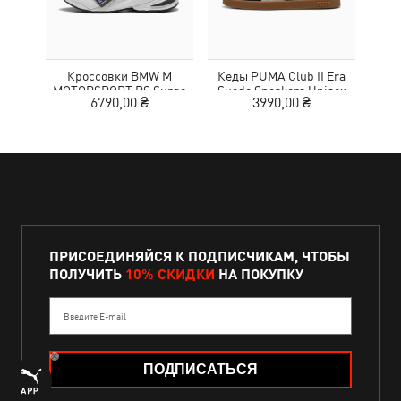
Кроссовки BMW M
Кеды PUMA Club II Era
Жен
MOTORSPORT RS Surge
Suede Sneakers Unisex
Wom
6790,00 ₴
3990,00 ₴
3
Sneakers Unisex
ПРИСОЕДИНЯЙСЯ К ПОДПИСЧИКАМ, ЧТОБЫ
ПОЛУЧИТЬ
10% СКИДКИ
НА ПОКУПКУ
Введите E-mail
ПОДПИСАТЬСЯ