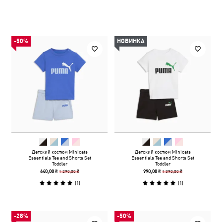
-50%
НОВИНКА
Детский костюм Minicats
Детский костюм Minicats
Essentials Tee and Shorts Set
Essentials Tee and Shorts Set
Toddler
Toddler
1 290,00 ₴
1 390,00 ₴
640,00 ₴
990,00 ₴
(
1
)
(
1
)
-28%
-50%