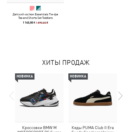
Детский костюм Essentials Tie-dye
Tee and Shorts Set Toddlers
1 590,00 ₴
1 140,00 ₴
ХИТЫ ПРОДАЖ
НОВИНКА
НОВИНКА
-69%
Кроссовки BMW M
Кеды PUMA Club II Era
Жен