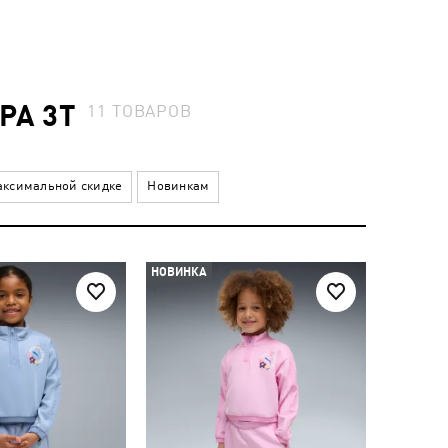
РА 3T
11
ТОВАРОВ
ксимальной скидке
Новинкам
НОВИНКА