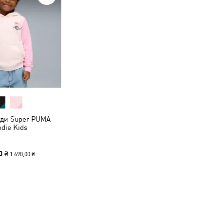
уди Super PUMA
die Kids
0 ₴
1 690,00 ₴