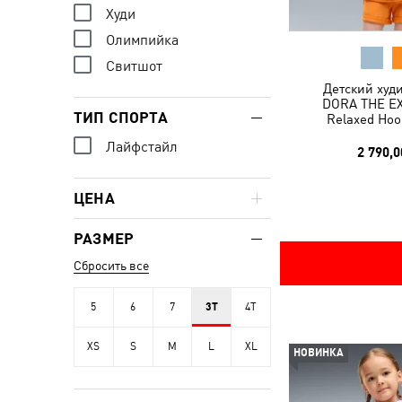
Худи
Олимпийка
Свитшот
Детский худ
DORA THE E
ТИП СПОРТА
Relaxed Hoo
Лайфстайл
2 790,0
ЦЕНА
РАЗМЕР
Сбросить все
5
6
7
3T
4T
XS
S
M
L
XL
НОВИНКА