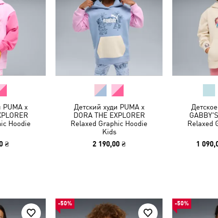
и PUMA x
Детский худи PUMA x
Детское
XPLORER
DORA THE EXPLORER
GABBY'
ic Hoodie
Relaxed Graphic Hoodie
Relaxed 
Kids
0 ₴
2 190,00 ₴
1 090,
-50%
-50%