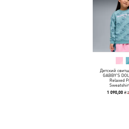
Детский свитш
GABBY'S DO
Relaxed P
Sweatshir
1 090,00 ₴
2