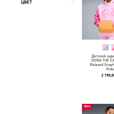
ЦВЕТ
Детский худ
DORA THE E
Relaxed Graph
Kids
2 190,0
-50%