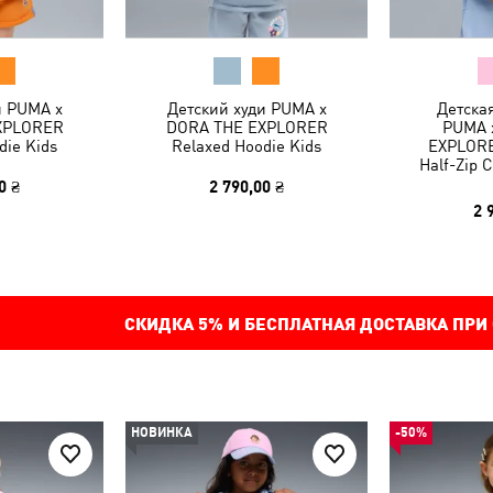
и PUMA x
Детский худи PUMA x
Детска
XPLORER
DORA THE EXPLORER
PUMA 
die Kids
Relaxed Hoodie Kids
EXPLORE
Half-Zip 
0 ₴
2 790,00 ₴
2 
СКИДКА
5%
И БЕСПЛАТНАЯ ДОСТАВКА ПРИ
НОВИНКА
-50%