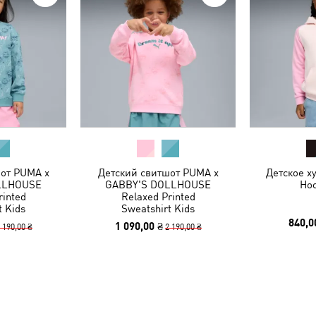
от PUMA x
Детский свитшот PUMA x
Детское х
LLHOUSE
GABBY'S DOLLHOUSE
Hoo
rinted
Relaxed Printed
t Kids
Sweatshirt Kids
840,0
1 090,00 ₴
 190,00 ₴
2 190,00 ₴