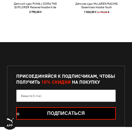
Детский худи PUMA x DORA THE
Детское худи McLAREN RACING
EXPLORER Relaxed Hoodie Kids
Essentials Hoodie Youth
2 190,00 ₴
2 790,00 ₴
1 540,00 ₴
ПРИСОЕДИНЯЙСЯ К ПОДПИСЧИКАМ, ЧТОБЫ
ПОЛУЧИТЬ
10% СКИДКИ
НА ПОКУПКУ
Введите E-mail
ПОДПИСАТЬСЯ