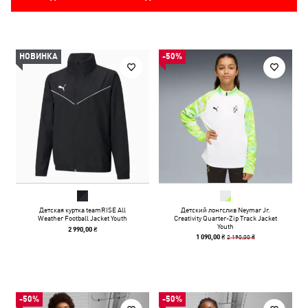
НОВИНКА
-50%
Детская куртка teamRISE All
Детский лонгслив Neymar Jr.
Weather Football Jacket Youth
Creativity Quarter-Zip Track Jacket
Youth
2 990,00 ₴
2 190,00 ₴
1 090,00 ₴
-50%
-50%