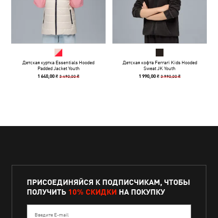
Детская куртка Essentials Hooded
Детская кофта Ferrari Kids Hooded
Padded Jacket Youth
Sweat JK Youth
3 490,00 ₴
3 990,00 ₴
1 640,00 ₴
1 990,00 ₴
ПРИСОЕДИНЯЙСЯ К ПОДПИСЧИКАМ, ЧТОБЫ
ПОЛУЧИТЬ
10% СКИДКИ
НА ПОКУПКУ
Введите E-mail