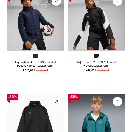
Куртка teamADDITIONS Hooded
Кофта teamEVOSTRIPE Football
Padded Football Jacket Youth
Hooded Jacket Youth
5 190,00 ₴
2 990,00 ₴
2 590,00 ₴
1 490,00 ₴
-50%
-50%