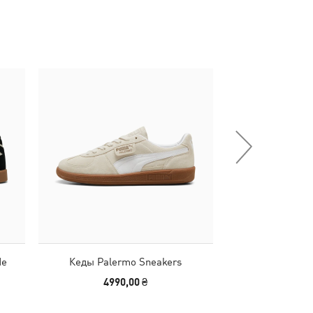
-30%
de
Кеды Palermo Sneakers
Кепка Melo
4990,00 ₴
1390,00