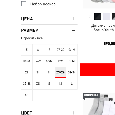
Набор носков
ЦЕНА
Детские носк
Socks Youth 
РАЗМЕР
Сбросить все
590,00
5
6
7
27-30
0/1M
0/3M
3/6M
6/9M
12M
18M
2T
3T
4T
23/26
31-34
35-38
XS
S
M
L
XL
НОВИНКА
ЦВЕТ