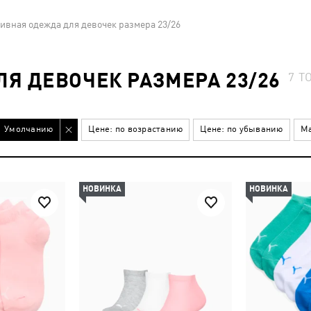
ивная одежда для девочек размера 23/26
Я ДЕВОЧЕК РАЗМЕРА 23/26
7
Т
Умолчанию
Цене: по возрастанию
Цене: по убыванию
Ма
НОВИНКА
НОВИНКА