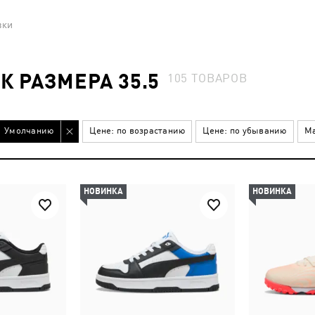
вки
К РАЗМЕРА 35.5
105
ТОВАРОВ
Умолчанию
Цене: по возрастанию
Цене: по убыванию
Ма
НОВИНКА
НОВИНКА