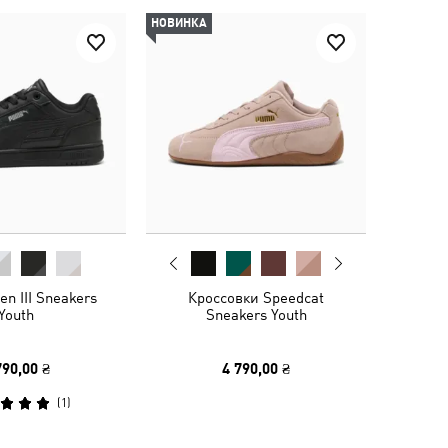
НОВИНКА
n III Sneakers
Кроссовки Speedcat
Youth
Sneakers Youth
790,00 ₴
4 790,00 ₴
(
1
)