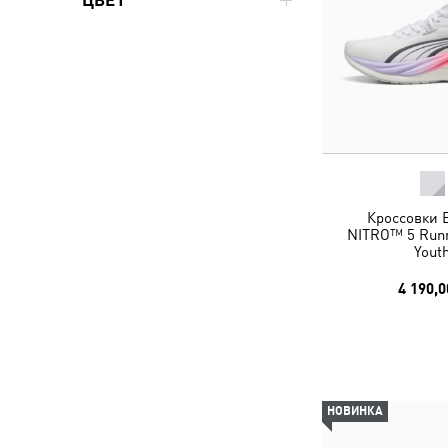
ЦВЕТ
Кроссовки E
NITRO™ 5 Runn
Yout
4 190,0
НОВИНКА