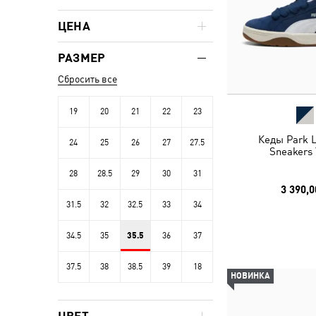
ЦЕНА
РАЗМЕР
Сбросить все
19
20
21
22
23
Кеды Park L
24
25
26
27
27.5
Sneakers 
28
28.5
29
30
31
3 390,0
31.5
32
32.5
33
34
34.5
35
35.5
36
37
37.5
38
38.5
39
18
НОВИНКА