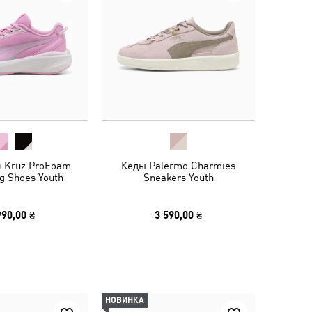
и Kruz ProFoam
Кеды Palermo Charmies
g Shoes Youth
Sneakers Youth
990,00 ₴
3 590,00 ₴
НОВИНКА