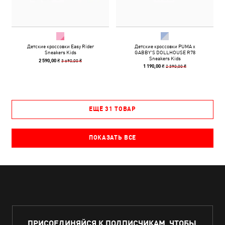
Детские кроссовки Easy Rider
Детские кроссовки PUMA x
Sneakers Kids
GABBY'S DOLLHOUSE R78
Sneakers Kids
3 690,00 ₴
2 590,00 ₴
2 390,00 ₴
1 190,00 ₴
ЕЩЁ 31 ТОВАР
ПОКАЗАТЬ ВСЕ
ПРИСОЕДИНЯЙСЯ К ПОДПИСЧИКАМ, ЧТОБЫ