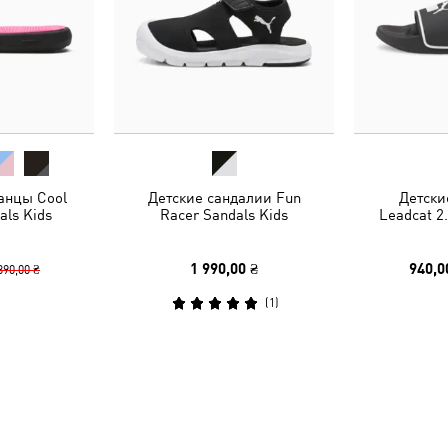
анцы Cool
Детские сандалии Fun
Детски
als Kids
Racer Sandals Kids
Leadcat 2.
1 990,00 ₴
940,0
390,00 ₴
(
1
)