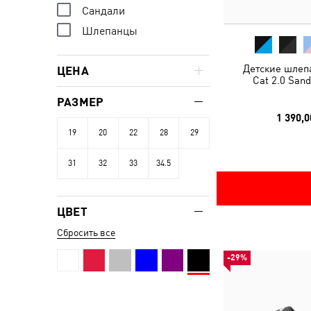
Сандали
Шлепанцы
Детские шлеп
ЦЕНА
Cat 2.0 Sand
РАЗМЕР
1 390,0
19
20
22
28
29
31
32
33
34.5
ЦВЕТ
Сбросить все
-29%