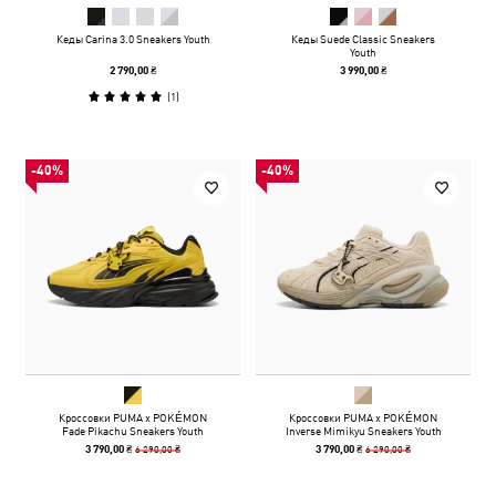
Кеды Carina 3.0 Sneakers Youth
Кеды Suede Classic Sneakers
Youth
2 790,00 ₴
3 990,00 ₴
(
1
)
-40%
-40%
Кроссовки PUMA x POKÉMON
Кроссовки PUMA x POKÉMON
Fade Pikachu Sneakers Youth
Inverse Mimikyu Sneakers Youth
6 290,00 ₴
6 290,00 ₴
3 790,00 ₴
3 790,00 ₴